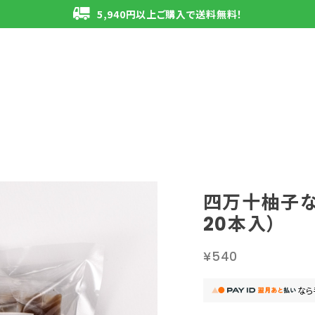
5,940円以上ご購入で送料無料！
四万十柚子な
20本入）
¥540
なら