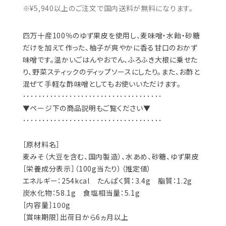
※¥5,940以上のご注文で国内送料が無料になります。
四万十産100％のゆず果皮を使用し、麦味噌・水飴・砂糖
だけを加えて作った、柚子が爽やかに香る甘口のおかず
味噌です。温かいごはんやおでん、ふろふき大根に乗せた
り、野菜スティックのディップソースにしたり。また、お酢と
混ぜて手軽な酢味噌としてもお使いいただけます。
････････････････････････････････････
▼ページ下の商品説明もご覧ください▼
････････････････････････････････････
［原材料名］
麦みそ（大豆を含む、国内製造）、水あめ、砂糖、ゆず果皮
［栄養成分表示］（100g当たり）（推定値）
エネルギー：254kcal たんぱく質：3.4g 脂質：1.2g
炭水化物：58.1g 食塩相当量：5.1g
［内容量］100g
［賞味期限］出荷日から6ヵ月以上