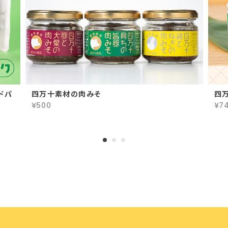
ドパ
四万十素材の肉みそ
四
¥500
¥7